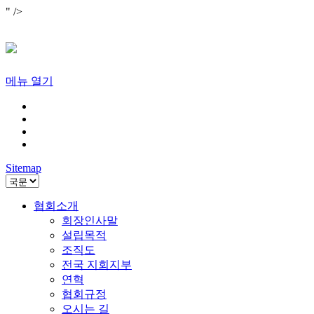
" />
메뉴 열기
Sitemap
협회소개
회장인사말
설립목적
조직도
전국 지회지부
연혁
협회규정
오시는 길