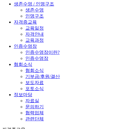
생존수영 / 인명구조
생존수영
인명구조
자격증교육
교육일정
자격안내
교육과정
인증수영장
인증수영장이란?
인증수영장
협회소식
협회소식
기부금/후원/결산
보도자료
포토소식
정보마당
자료실
문의하기
협력업체
관련단체