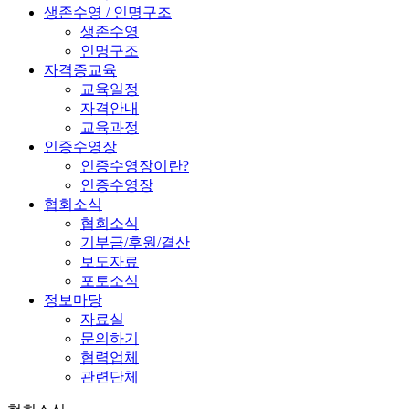
생존수영 / 인명구조
생존수영
인명구조
자격증교육
교육일정
자격안내
교육과정
인증수영장
인증수영장이란?
인증수영장
협회소식
협회소식
기부금/후원/결산
보도자료
포토소식
정보마당
자료실
문의하기
협력업체
관련단체