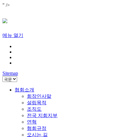
" />
메뉴 열기
Sitemap
협회소개
회장인사말
설립목적
조직도
전국 지회지부
연혁
협회규정
오시는 길