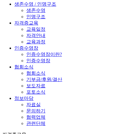
생존수영 / 인명구조
생존수영
인명구조
자격증교육
교육일정
자격안내
교육과정
인증수영장
인증수영장이란?
인증수영장
협회소식
협회소식
기부금/후원/결산
보도자료
포토소식
정보마당
자료실
문의하기
협력업체
관련단체