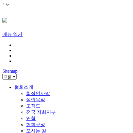
" />
메뉴 열기
Sitemap
협회소개
회장인사말
설립목적
조직도
전국 지회지부
연혁
협회규정
오시는 길