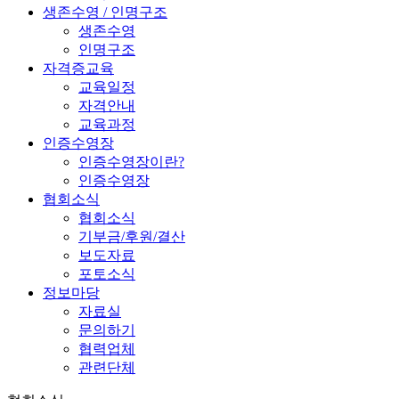
생존수영 / 인명구조
생존수영
인명구조
자격증교육
교육일정
자격안내
교육과정
인증수영장
인증수영장이란?
인증수영장
협회소식
협회소식
기부금/후원/결산
보도자료
포토소식
정보마당
자료실
문의하기
협력업체
관련단체