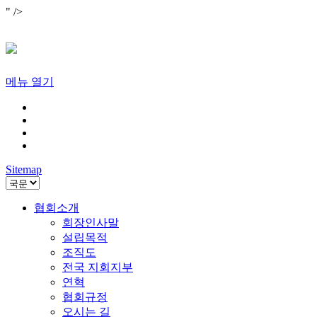
" />
메뉴 열기
Sitemap
협회소개
회장인사말
설립목적
조직도
전국 지회지부
연혁
협회규정
오시는 길