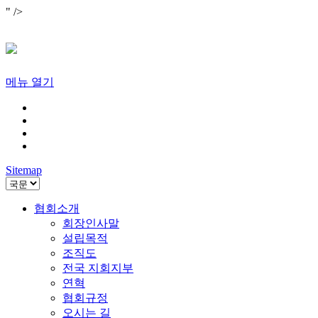
" />
메뉴 열기
Sitemap
협회소개
회장인사말
설립목적
조직도
전국 지회지부
연혁
협회규정
오시는 길