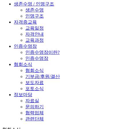
생존수영 / 인명구조
생존수영
인명구조
자격증교육
교육일정
자격안내
교육과정
인증수영장
인증수영장이란?
인증수영장
협회소식
협회소식
기부금/후원/결산
보도자료
포토소식
정보마당
자료실
문의하기
협력업체
관련단체